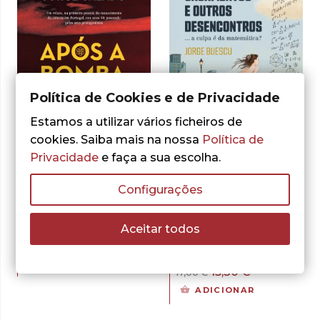
Política de Cookies e de Privacidade
Estamos a utilizar vários ficheiros de
cookies. Saiba mais na nossa
Política de
Privacidade
e faça a sua escolha.
- 10%
- 10%
Configurações
Jorge Calado
Jorge Buescu
Após a Bomba
Casamentos e
Aceitar todos
Outros
O
O
16,20
€
18,00
€
Desencontros
preço
preço
ADICIONAR
O
O
15,30
€
17,00
€
original
atual
preço
preço
ADICIONAR
era:
é:
original
atual
18,00 €.
16,20 €.