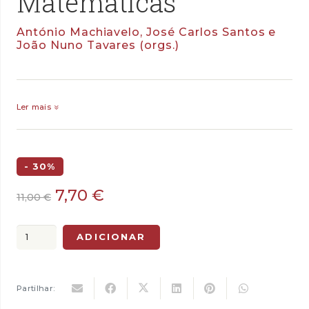
Matemáticas
António Machiavelo, José Carlos Santos e
João Nuno Tavares (orgs.)
Ler mais
- 30%
O
O
7,70
€
11,00
€
preço
preço
original
atual
Quantidade
ADICIONAR
era:
é:
de
11,00 €.
7,70 €.
43
Miniaturas
Partilhar:
Matemáticas