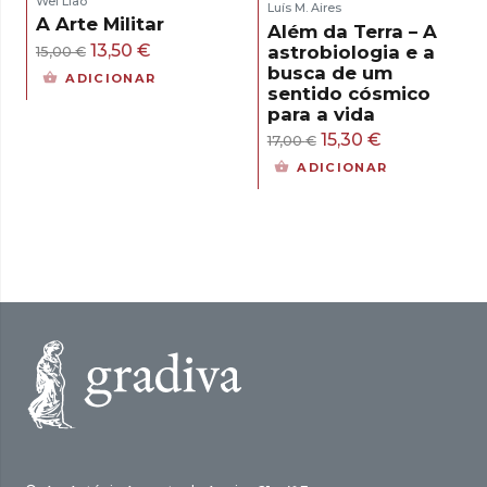
Wei Liao
Luís M. Aires
A Arte Militar
Além da Terra – A
O
O
13,50
€
astrobiologia e a
15,00
€
busca de um
preço
preço
ADICIONAR
sentido cósmico
original
atual
para a vida
era:
é:
O
O
15,30
€
17,00
€
15,00 €.
13,50 €.
preço
preço
ADICIONAR
original
atual
era:
é:
17,00 €.
15,30 €.