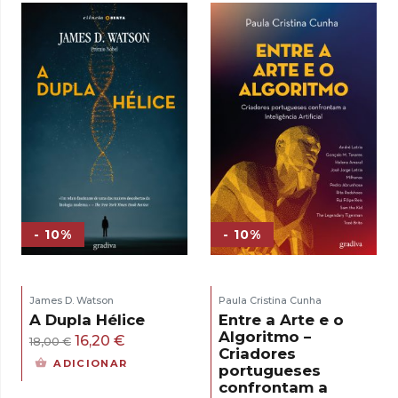
era:
é:
17,00 €.
15,30 €.
- 10%
- 10%
James D. Watson
Paula Cristina Cunha
A Dupla Hélice
Entre a Arte e o
Algoritmo –
O
O
16,20
€
18,00
€
Criadores
preço
preço
ADICIONAR
portugueses
original
atual
confrontam a