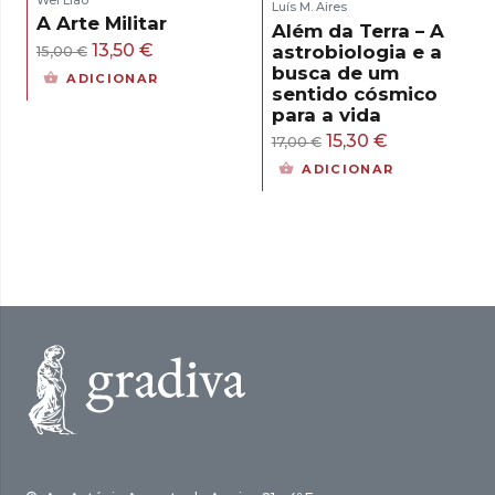
Luís M. Aires
A Arte Militar
Além da Terra – A
O
O
13,50
€
astrobiologia e a
15,00
€
busca de um
preço
preço
ADICIONAR
sentido cósmico
original
atual
para a vida
era:
é:
O
O
15,30
€
17,00
€
15,00 €.
13,50 €.
preço
preço
ADICIONAR
original
atual
era:
é:
17,00 €.
15,30 €.