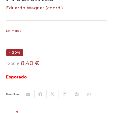
Eduardo Wagner (coord.)
Ler mais
- 30%
O
O
8,40
€
12,00
€
preço
preço
original
atual
Esgotado
era:
é:
12,00 €.
8,40 €.
Partilhar: