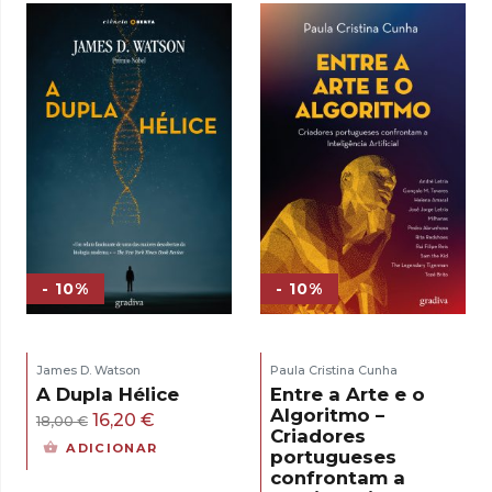
era:
é:
17,00 €.
15,30 €.
- 10%
- 10%
James D. Watson
Paula Cristina Cunha
A Dupla Hélice
Entre a Arte e o
Algoritmo –
O
O
16,20
€
18,00
€
Criadores
preço
preço
ADICIONAR
portugueses
original
atual
confrontam a