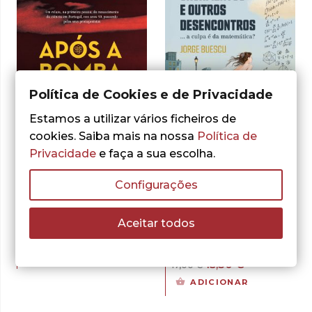
Política de Cookies e de Privacidade
Estamos a utilizar vários ficheiros de
cookies. Saiba mais na nossa
Política de
Privacidade
e faça a sua escolha.
- 10%
- 10%
Configurações
Jorge Calado
Jorge Buescu
Após a Bomba
Casamentos e
Aceitar todos
Outros
O
O
16,20
€
18,00
€
Desencontros
preço
preço
ADICIONAR
O
O
15,30
€
17,00
€
original
atual
preço
preço
ADICIONAR
era:
é:
original
atual
18,00 €.
16,20 €.