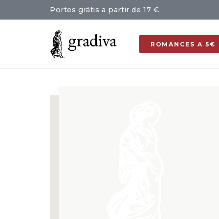
Portes grátis a partir de 17 €
ROMANCES A 5€