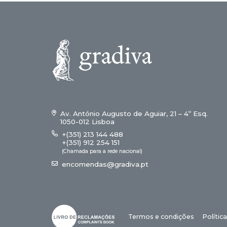
Av. António Augusto de Aguiar, 21 – 4º Esq.
1050-012 Lisboa
+(351) 213 144 488
+(351) 912 254 151
(Chamada para a rede nacional)
encomendas@gradiva.pt
Termos e condições
Polític