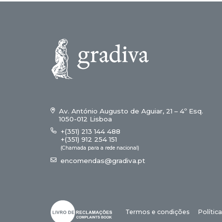
Av. António Augusto de Aguiar, 21 – 4º Esq.
1050-012 Lisboa
+(351) 213 144 488
+(351) 912 254 151
(Chamada para a rede nacional)
encomendas@gradiva.pt
Termos e condições
Polític