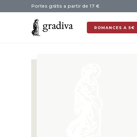
Portes grátis a partir de 17 €
ROMANCES A 5€