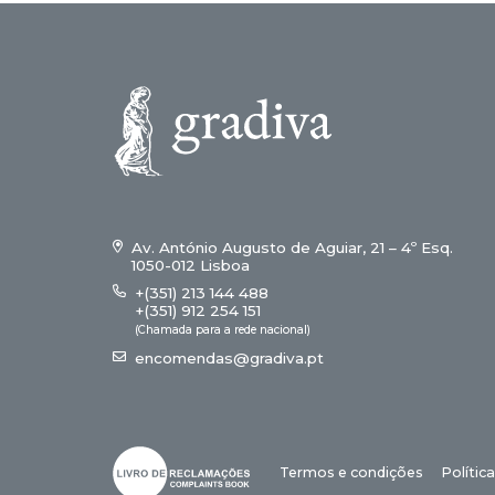
Av. António Augusto de Aguiar, 21 – 4º Esq.
1050-012 Lisboa
+(351) 213 144 488
+(351) 912 254 151
(Chamada para a rede nacional)
encomendas@gradiva.pt
Termos e condições
Polític