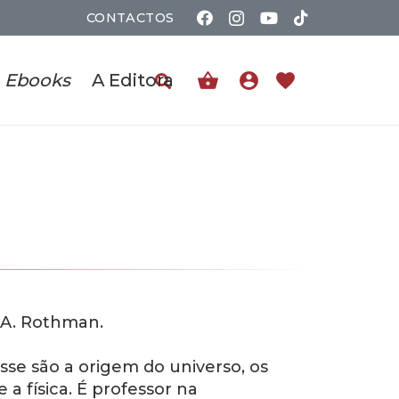
CONTACTOS
shopping_basket
account_circle
favorite
Ebooks
A Editora
n A. Rothman.
sse são a origem do universo, os
 a física. É professor na