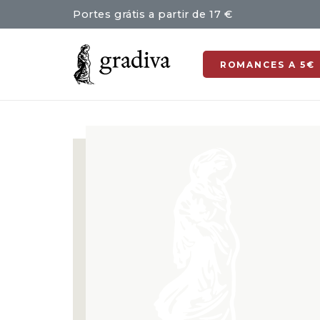
Portes grátis a partir de 17 €
ROMANCES A 5€