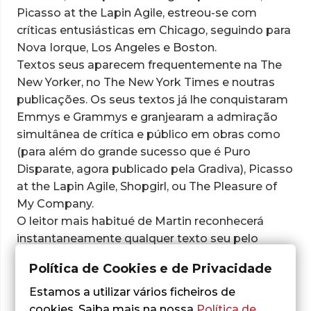
Picasso at the Lapin Agile, estreou-se com
críticas entusiásticas em Chicago, seguindo para
Nova Iorque, Los Angeles e Boston.
Textos seus aparecem frequentemente na The
New Yorker, no The New York Times e noutras
publicações. Os seus textos já lhe conquistaram
Emmys e Grammys e granjearam a admiração
simultânea de crítica e público em obras como
(para além do grande sucesso que é Puro
Disparate, agora publicado pela Gradiva), Picasso
at the Lapin Agile, Shopgirl, ou The Pleasure of
My Company.
O leitor mais habitué de Martin reconhecerá
instantaneamente qualquer texto seu pelo
trocadilho cheio de wit, o surrealismo
Política de Cookies e de Privacidade
transbordante dos temas, e a simplicidade eficaz
do discurso. Puro Disparate é a porta de entrada
Estamos a utilizar vários ficheiros de
ideal para este universo de riso inteligente.
cookies. Saiba mais na nossa
Política de