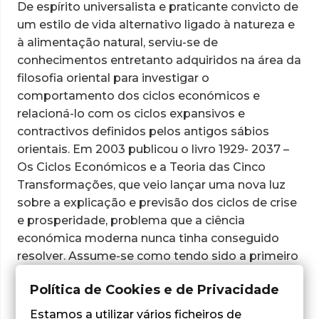
De espírito universalista e praticante convicto de
um estilo de vida alternativo ligado à natureza e
à alimentação natural, serviu-se de
conhecimentos entretanto adquiridos na área da
filosofia oriental para investigar o
comportamento dos ciclos económicos e
relacioná-lo com os ciclos expansivos e
contractivos definidos pelos antigos sábios
orientais. Em 2003 publicou o livro 1929- 2037 –
Os Ciclos Económicos e a Teoria das Cinco
Transformações, que veio lançar uma nova luz
sobre a explicação e previsão dos ciclos de crise
e prosperidade, problema que a ciência
económica moderna nunca tinha conseguido
resolver. Assume-se como tendo sido a primeiro
investigador da actualidade a conseguir prever
Política de Cookies e de Privacidade
com todo o rigor e pormenor um ciclo
económico completo de nove anos (2004/2013),
Estamos a utilizar vários ficheiros de