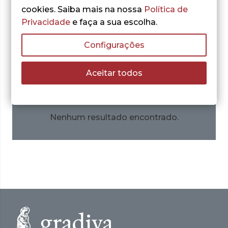
facto que é inequivocamente comprovado no
cookies. Saiba mais na nossa
Política de
presente livro.
Privacidade
e faça a sua escolha.
Configurações
Obras do autor:
Aceitar todos
Nenhum resultado encontrado.