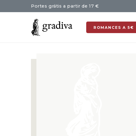
Portes grátis a partir de 17 €
ROMANCES A 5€