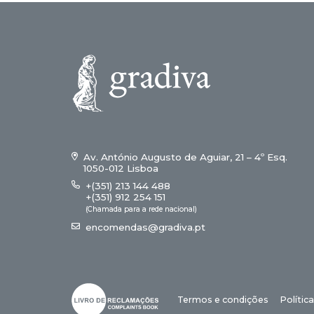
Av. António Augusto de Aguiar, 21 – 4º Esq.
1050-012 Lisboa
+(351) 213 144 488
+(351) 912 254 151
(Chamada para a rede nacional)
encomendas@gradiva.pt
Termos e condições
Polític