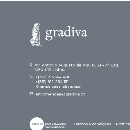
Av. António Augusto de Aguiar, 21 – 4º Esq.
1050-012 Lisboa
+(351) 213 144 488
+(351) 912 254 151
(Chamada para a rede nacional)
encomendas@gradiva.pt
Termos e condições
Polític