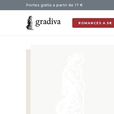
Portes grátis a partir de 17 €
ROMANCES A 5€