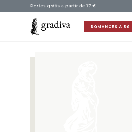
Portes grátis a partir de 17 €
ROMANCES A 5€