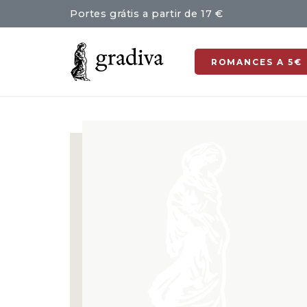
Portes grátis a partir de 17 €
ROMANCES A 5€