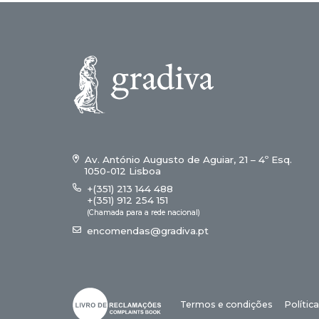
Av. António Augusto de Aguiar, 21 – 4º Esq.
1050-012 Lisboa
+(351) 213 144 488
+(351) 912 254 151
(Chamada para a rede nacional)
encomendas@gradiva.pt
Termos e condições
Polític