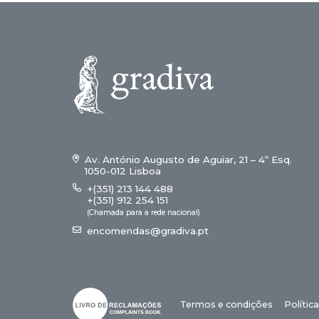
Av. António Augusto de Aguiar, 21 – 4º Esq.
1050-012 Lisboa
+(351) 213 144 488
+(351) 912 254 151
(Chamada para a rede nacional)
encomendas@gradiva.pt
Termos e condições
Polític