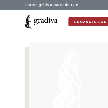
Portes grátis a partir de 17 €
ROMANCES A 5€