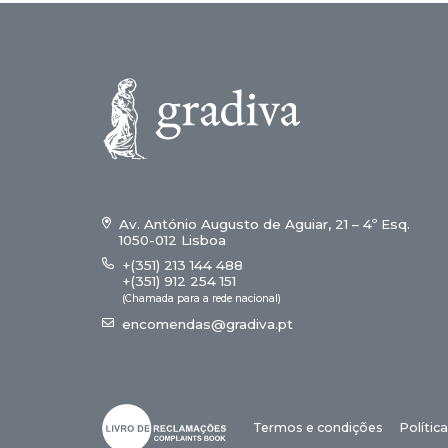
Av. António Augusto de Aguiar, 21 – 4º Esq.
1050-012 Lisboa
+(351) 213 144 488
+(351) 912 254 151
(Chamada para a rede nacional)
encomendas@gradiva.pt
Termos e condições
Polític