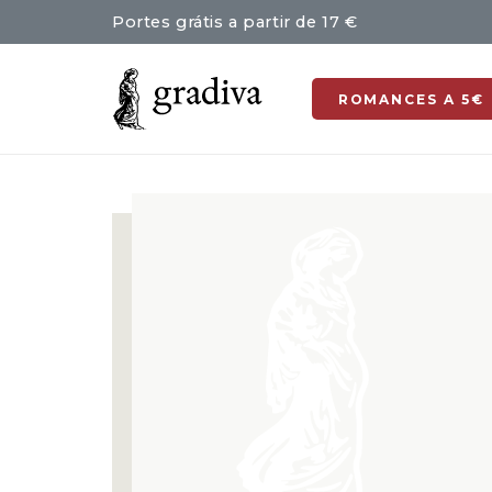
Portes grátis a partir de 17 €
ROMANCES A 5€