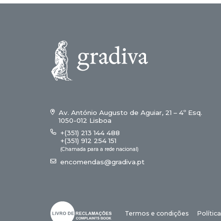
Av. António Augusto de Aguiar, 21 – 4º Esq.
1050-012 Lisboa
+(351) 213 144 488
+(351) 912 254 151
(Chamada para a rede nacional)
encomendas@gradiva.pt
Termos e condições
Polític