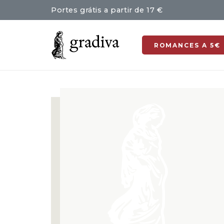
Portes grátis a partir de 17 €
ROMANCES A 5€