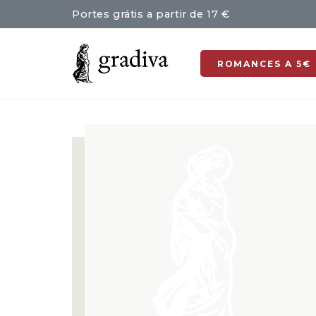
Portes grátis a partir de 17 €
ROMANCES A 5€