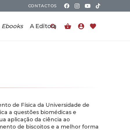
CONTACTOS
shopping_basket
account_circle
favorite
Ebooks
A Editora
o de Física da Universidade de
ísica a questões biomédicas e
a aplicação da ciência ao
amento de biscoitos e a melhor forma