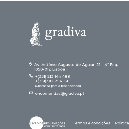
Av. António Augusto de Aguiar, 21 – 4º Esq.
1050-012 Lisboa
+(351) 213 144 488
+(351) 912 254 151
(Chamada para a rede nacional)
encomendas@gradiva.pt
Termos e condições
Polític