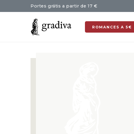
Portes grátis a partir de 17 €
ROMANCES A 5€