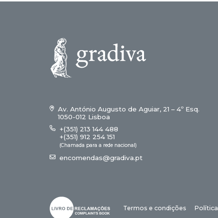
Av. António Augusto de Aguiar, 21 – 4º Esq.
1050-012 Lisboa
+(351) 213 144 488
+(351) 912 254 151
(Chamada para a rede nacional)
encomendas@gradiva.pt
Termos e condições
Polític