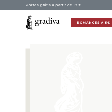
Portes grátis a partir de 17 €
ROMANCES A 5€