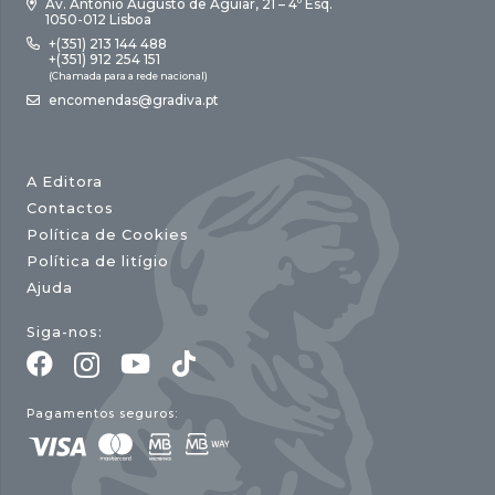
Av. António Augusto de Aguiar, 21 – 4º Esq.
1050-012 Lisboa
+(351) 213 144 488
+(351) 912 254 151
(Chamada para a rede nacional)
encomendas@gradiva.pt
A Editora
Contactos
Política de Cookies
Política de litígio
Ajuda
Siga-nos:
Pagamentos seguros: