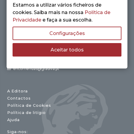
Estamos a utilizar vários ficheiros de
cookies. Saiba mais na nossa
Política de
Privacidade
e faça a sua escolha.
Configurações
Av. António Augusto de Aguiar, 21 – 4º Esq.
1050-012 Lisboa
Aceitar todos
+(351) 213 144 488
+(351) 912 254 151
(Chamada para a rede nacional)
encomendas@gradiva.pt
A Editora
Contactos
Política de Cookies
Política de litígio
Ajuda
Siga-nos: