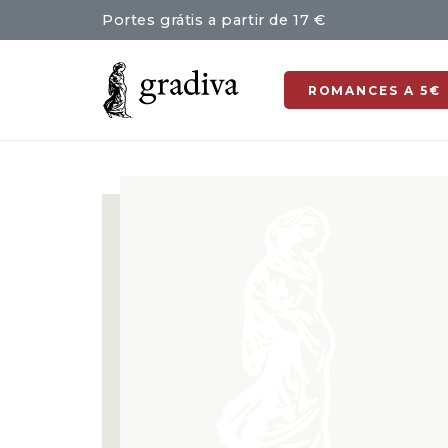
Portes grátis a partir de 17 €
ROMANCES A 5€