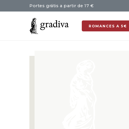
Portes grátis a partir de 17 €
ROMANCES A 5€