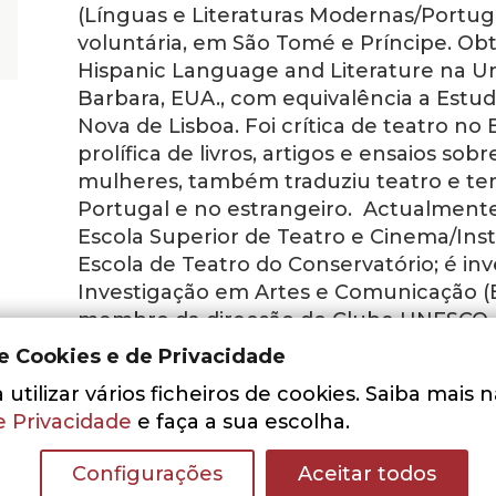
(Línguas e Literaturas Modernas/Portu
voluntária, em São Tomé e Príncipe. O
Hispanic Language and Literature na Un
Barbara, EUA., com equivalência a Estu
Nova de Lisboa. Foi crítica de teatro no
prolífica de livros, artigos e ensaios so
mulheres, também traduziu teatro e te
Portugal e no estrangeiro. Actualment
Escola Superior de Teatro e Cinema/Insti
Escola de Teatro do Conservatório; é in
Investigação em Artes e Comunicação (E
membro da direcção do Clube UNESCO pa
de Cookies e de Privacidade
utilizar vários ficheiros de cookies. Saiba mais 
e Privacidade
e faça a sua escolha.
Configurações
Aceitar todos