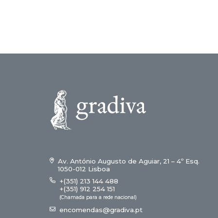
Av. António Augusto de Aguiar, 21 – 4º Esq.
1050-012 Lisboa
+(351) 213 144 488
+(351) 912 254 151
(Chamada para a rede nacional)
encomendas@gradiva.pt