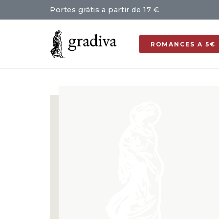
Portes grátis a partir de 17 €
ROMANCES A 5€