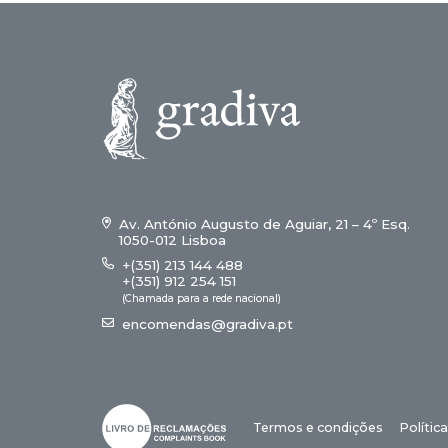
Av. António Augusto de Aguiar, 21 – 4º Esq.
1050-012 Lisboa
+(351) 213 144 488
+(351) 912 254 151
(Chamada para a rede nacional)
encomendas@gradiva.pt
Termos e condições
Polític