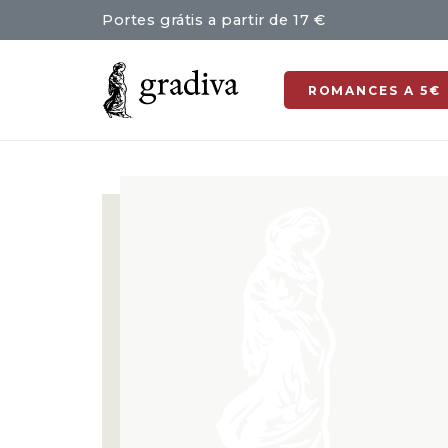
Portes grátis a partir de 17 €
ROMANCES A 5€