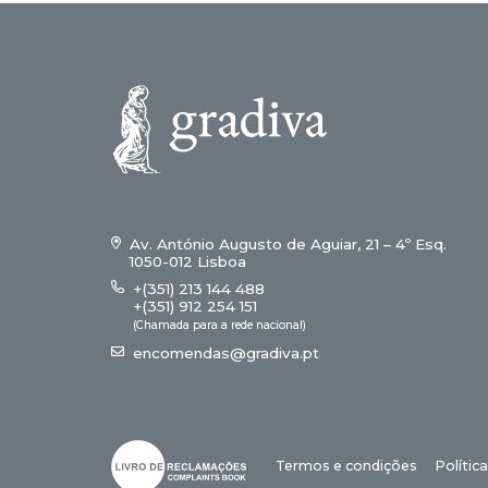
Av. António Augusto de Aguiar, 21 – 4º Esq.
1050-012 Lisboa
+(351) 213 144 488
+(351) 912 254 151
(Chamada para a rede nacional)
encomendas@gradiva.pt
Termos e condições
Polític