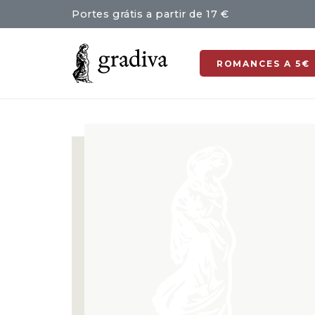
Portes grátis a partir de 17 €
ROMANCES A 5€