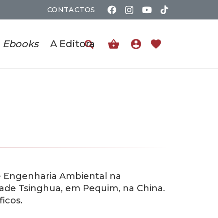
CONTACTOS
shopping_basket
account_circle
favorite
Ebooks
A Editora
e Engenharia Ambiental na
dade Tsinghua, em Pequim, na China.
icos.