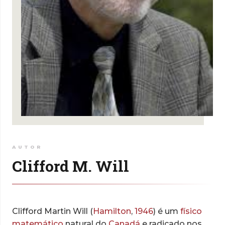
AUTOR
Clifford M. Will
Clifford Martin Will (
Hamilton
,
1946
) é um
físico
matemático
natural do
Canadá
e radicado nos