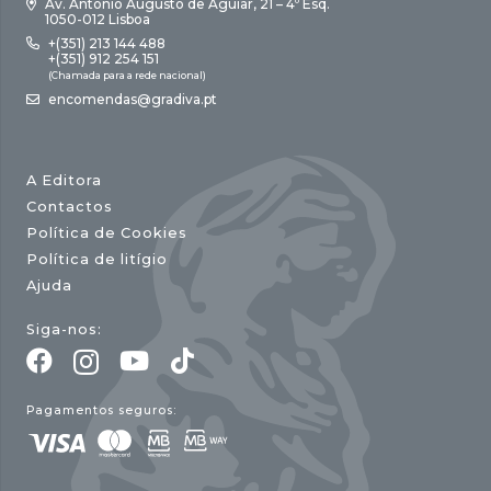
Av. António Augusto de Aguiar, 21 – 4º Esq.
1050-012 Lisboa
+(351) 213 144 488
+(351) 912 254 151
(Chamada para a rede nacional)
encomendas@gradiva.pt
A Editora
Contactos
Política de Cookies
Política de litígio
Ajuda
Siga-nos:
Pagamentos seguros: