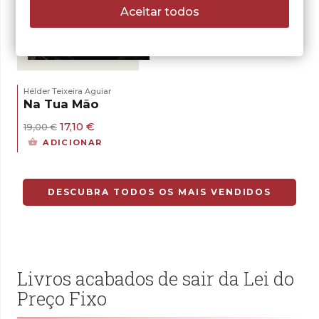
Aceitar todos
- 10%
Hélder Teixeira Aguiar
Na Tua Mão
O
O
17,10
€
19,00
€
preço
preço
ADICIONAR
original
atual
era:
é:
19,00 €.
17,10 €.
DESCUBRA TODOS OS MAIS VENDIDOS
Livros acabados de sair da Lei do
Preço Fixo