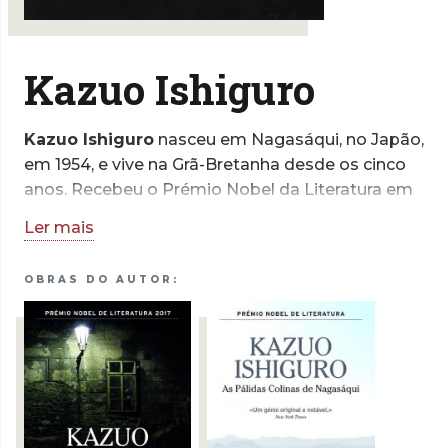
Kazuo Ishiguro
Kazuo Ishiguro
nasceu em Nagasáqui, no Japão,
em 1954, e vive na Grã-Bretanha desde os cinco
anos. Recebeu o Prémio Nobel da Literatura em
2017 e a sua obra está traduzida em mais de
Ler mais
cinquenta línguas. Entre as outras distinções que
reconhecem o seu mérito literário contam-se o
OBRAS DO AUTOR:
grau de Oficial da Ordem do Império Britânico e
a condecoração francesa como Cavaleiro da
Ordem das Artes e Letras.
Kazuo Ishiguro dedica-se ainda
esporadicamente à escrita de argumentos para
cinema. O argumento que escreveu para o filme
Living valeu-lhe, em 2023, nomeações para os