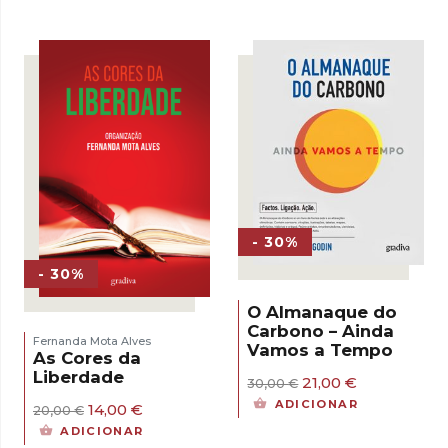
- 30%
- 30%
O Almanaque do
Carbono – Ainda
Fernanda Mota Alves
Vamos a Tempo
As Cores da
Liberdade
O
O
21,00
€
30,00
€
preço
preço
ADICIONAR
O
O
14,00
€
20,00
€
original
atual
preço
preço
era:
é:
ADICIONAR
original
atual