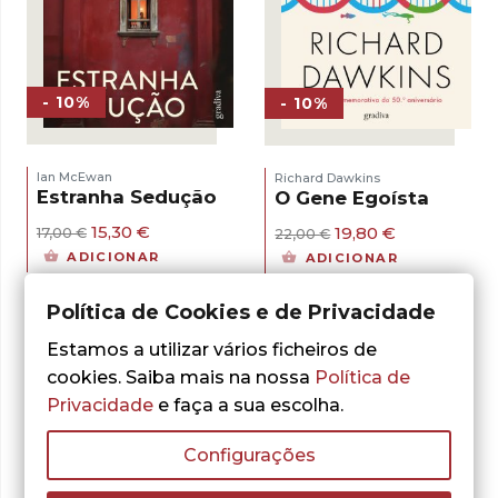
- 10%
- 10%
Ian McEwan
Richard Dawkins
Estranha Sedução
O Gene Egoísta
O
O
O
O
15,30
€
19,80
€
17,00
€
22,00
€
preço
preço
preço
preço
ADICIONAR
ADICIONAR
original
atual
original
atual
era:
é:
era:
é:
17,00 €.
15,30 €.
22,00 €.
19,80 €.
Política de Cookies e de Privacidade
Estamos a utilizar vários ficheiros de
cookies. Saiba mais na nossa
Política de
Privacidade
e faça a sua escolha.
Configurações