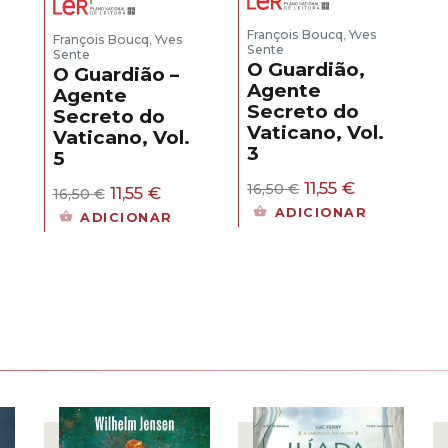
François Boucq
Yves
,
François Boucq
Yves
,
Sente
Sente
O Guardião,
O Guardião –
Agente
Agente
Secreto do
Secreto do
Vaticano, Vol.
Vaticano, Vol.
3
5
O
O
11,55
€
16,50
€
O
O
11,55
€
16,50
€
preço
preço
preço
preço
ço
ADICIONAR
ADICIONAR
original
atual
original
atual
l
era:
é:
era:
é:
16,50 €.
11,55 €.
16,50 €.
11,55 €.
 €.