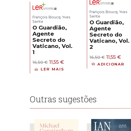
François Boucq
Yves
,
Sente
François Boucq
Yves
,
O Guardião,
Sente
O Guardião,
Agente
Agente
Secreto do
Secreto do
Vaticano, Vol.
Vaticano, Vol.
2
1
O
O
11,55
€
16,50
€
O
O
11,55
€
preço
pre
16,50
€
ADICIONAR
preço
preço
original
atua
LER MAIS
original
atual
era:
é:
era:
é:
16,50 €.
11,55
16,50 €.
11,55 €.
Outras sugestões