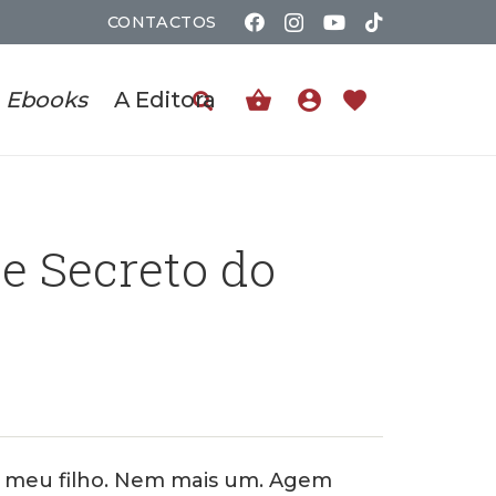
CONTACTOS
shopping_basket
account_circle
favorite
Ebooks
A Editora
e Secreto do
 meu filho. Nem mais um. Agem