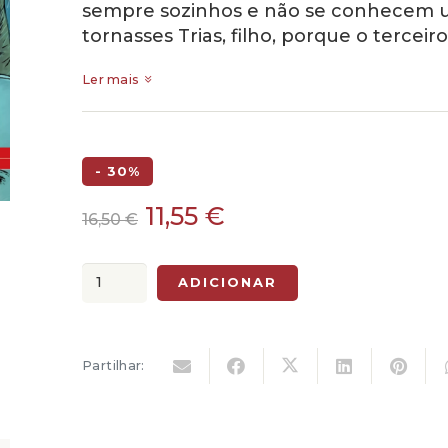
sempre sozinhos e não se conhecem un
tornasses Trias, filho, porque o tercei
Ler mais
- 30%
O
O
11,55
€
16,50
€
preço
preço
original
atual
Quantidade
ADICIONAR
era:
é:
de
16,50 €.
11,55 €.
O
Guardião,
Partilhar:
Agente
Secreto
do