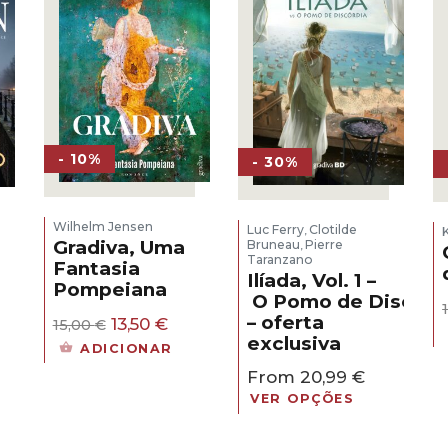
- 10%
- 30%
Wilhelm Jensen
Luc Ferry
Clotilde
,
Gradiva, Uma
Bruneau
Pierre
,
Taranzano
Fantasia
Ilíada, Vol. 1 –
Pompeiana
O Pomo de Discórd
eço
– oferta
O
O
al
13,50
€
15,00
€
preço
preço
exclusiva
ADICIONAR
original
atual
30 €.
From
20,99
€
era:
é:
15,00 €.
13,50 €.
VER OPÇÕES