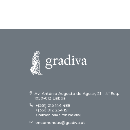
Av. António Augusto de Aguiar, 21 – 4º Esq.
1050-012 Lisboa
+(351) 213 144 488
+(351) 912 254 151
(Chamada para a rede nacional)
encomendas@gradiva.pt