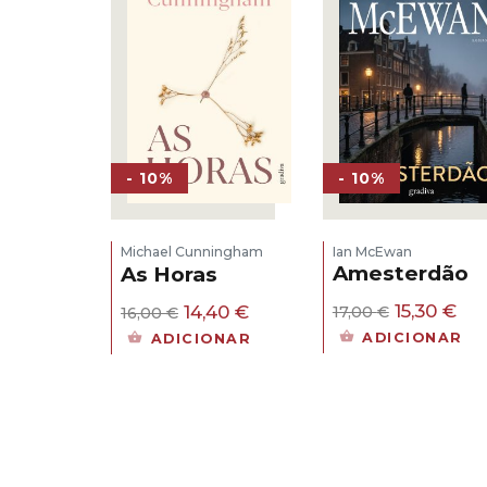
- 10%
- 10%
Ian McEwan
Michael Cunningham
Amesterdão
As Horas
O
O
O
O
15,30
€
14,40
€
17,00
€
16,00
€
preço
pr
preço
preço
ADICIONAR
ADICIONAR
original
atu
original
atual
era:
é:
era:
é:
17,00 €.
15,
16,00 €.
14,40 €.