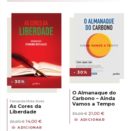
- 30%
- 30%
O Almanaque do
Carbono – Ainda
Fernanda Mota Alves
Vamos a Tempo
As Cores da
Liberdade
O
O
21,00
€
30,00
€
preço
preço
ADICIONAR
O
O
14,00
€
20,00
€
original
atual
preço
preço
era:
é:
ADICIONAR
original
atual