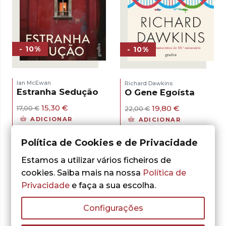
- 10%
- 10%
Ian McEwan
Richard Dawkins
Estranha Sedução
O Gene Egoísta
O
O
O
O
15,30
€
19,80
€
17,00
€
22,00
€
preço
preço
preço
preço
ADICIONAR
ADICIONAR
original
atual
original
atual
era:
é:
era:
é:
17,00 €.
15,30 €.
Política de Cookies e de Privacidade
22,00 €.
19,80 €.
Estamos a utilizar vários ficheiros de
cookies. Saiba mais na nossa
Política de
Privacidade
e faça a sua escolha.
Configurações