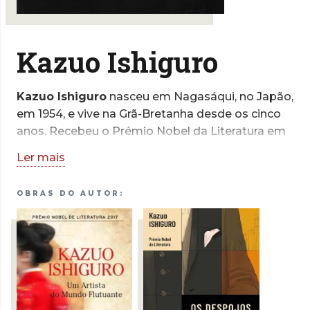
Kazuo Ishiguro
Kazuo Ishiguro
nasceu em Nagasáqui, no Japão,
em 1954, e vive na Grã-Bretanha desde os cinco
anos. Recebeu o Prémio Nobel da Literatura em
2017 e a sua obra está traduzida em mais de
Ler mais
cinquenta línguas. Entre as outras distinções que
reconhecem o seu mérito literário contam-se o
OBRAS DO AUTOR:
grau de Oficial da Ordem do Império Britânico e
a condecoração francesa como Cavaleiro da
Ordem das Artes e Letras.
Kazuo Ishiguro dedica-se ainda
esporadicamente à escrita de argumentos para
cinema. O argumento que escreveu para o filme
Living valeu-lhe, em 2023, nomeações para os