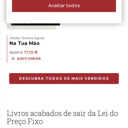
Aceitar todos
- 10%
Hélder Teixeira Aguiar
Na Tua Mão
O
O
17,10
€
19,00
€
preço
preço
ADICIONAR
original
atual
era:
é:
19,00 €.
17,10 €.
DESCUBRA TODOS OS MAIS VENDIDOS
Livros acabados de sair da Lei do
Preço Fixo