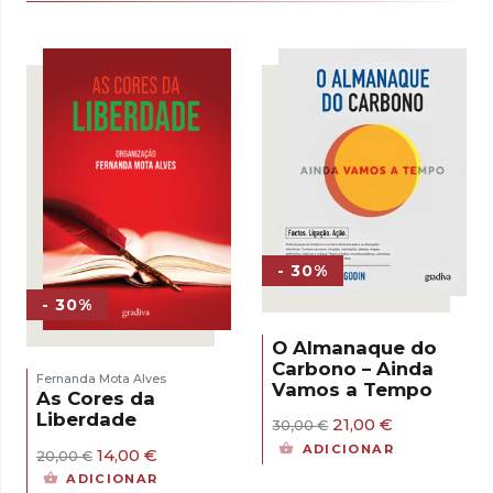
- 30%
- 30%
O Almanaque do
Carbono – Ainda
Fernanda Mota Alves
Vamos a Tempo
As Cores da
Liberdade
O
O
21,00
€
30,00
€
preço
preço
ADICIONAR
O
O
14,00
€
20,00
€
original
atual
preço
preço
era:
é:
ADICIONAR
original
atual