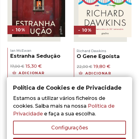
- 10%
- 10%
Ian McEwan
Richard Dawkins
Estranha Sedução
O Gene Egoísta
O
O
O
O
15,30
€
19,80
€
17,00
€
22,00
€
preço
preço
preço
preço
ADICIONAR
ADICIONAR
original
atual
original
atual
era:
é:
era:
é:
17,00 €.
15,30 €.
22,00 €.
19,80 €.
Política de Cookies e de Privacidade
Estamos a utilizar vários ficheiros de
cookies. Saiba mais na nossa
Política de
Privacidade
e faça a sua escolha.
Configurações