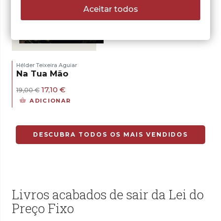
Aceitar todos
- 10%
Hélder Teixeira Aguiar
Na Tua Mão
O
O
17,10
€
19,00
€
preço
preço
ADICIONAR
original
atual
era:
é:
19,00 €.
17,10 €.
DESCUBRA TODOS OS MAIS VENDIDOS
Livros acabados de sair da Lei do
Preço Fixo