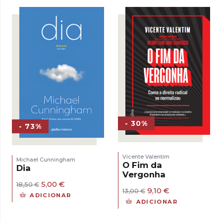
17,00 €.
11,90 €.
- 30%
- 73%
Vicente Valentim
Michael Cunningham
O Fim da
Dia
Vergonha
O
O
5,00
€
18,50
€
O
O
9,10
€
preço
preço
13,00
€
ADICIONAR
preço
preço
original
atual
ADICIONAR
original
atual
era:
é:
era:
é:
18,50 €.
5,00 €.