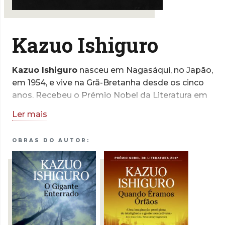
Kazuo Ishiguro
Kazuo Ishiguro
nasceu em Nagasáqui, no Japão,
em 1954, e vive na Grã-Bretanha desde os cinco
anos. Recebeu o Prémio Nobel da Literatura em
2017 e a sua obra está traduzida em mais de
Ler mais
cinquenta línguas. Entre as outras distinções que
reconhecem o seu mérito literário contam-se o
OBRAS DO AUTOR:
grau de Oficial da Ordem do Império Britânico e
a condecoração francesa como Cavaleiro da
Ordem das Artes e Letras.
Kazuo Ishiguro dedica-se ainda
esporadicamente à escrita de argumentos para
cinema. O argumento que escreveu para o filme
Living valeu-lhe, em 2023, nomeações para os